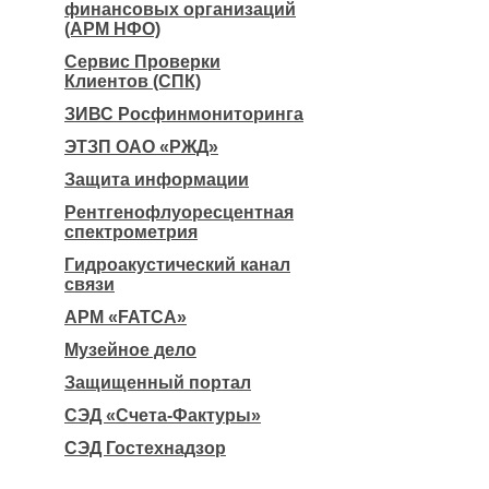
финансовых организаций
(АРМ НФО)
Сервис Проверки
Клиентов (СПК)
ЗИВС Росфинмониторинга
ЭТЗП ОАО «РЖД»
Защита информации
Рентгенофлуоресцентная
спектрометрия
Гидроакустический канал
связи
АРМ «FATCA»
Музейное дело
Защищенный портал
СЭД «Счета-Фактуры»
СЭД Гостехнадзор