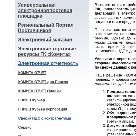
Универсальная
В соответствии с требо
РФ, налогоплательщик
электронная торговая
деклараций в электро
площадка
состав данных должны
покупок и книги продаж.
Региональный Портал
Проверка соответств
Поставщиков
выполняется налогов
режиме. Однако до 9
Электронный магазин
между данными продав
стать причиной вне
Электронные торговые
возмещении НДС и даж
ресурсы ГК «Комита»
Уменьшите вероятнос
Электронная отчетность
стороны налоговой с
по сверке данных с ко
КОМИТА ОТЧЁТ
Наше решение
«КОМИ
проверку и корректир
КОМИТА ОТЧЁТ для Банков
максимально удобном 
КОМИТА ОТЧЁТ Онлайн
Пользователем
налогоплатель
ГНИВЦ Курьер
квалифицирован
электронной подп
каком УЦ он пол
ГНИВЦ Курьер Корпорация
Обмен данными
в защищённом 
Сверка НДС с контрагентами
третьим лицам.
Документообор
Сервис
сверки книги пок
установленных 