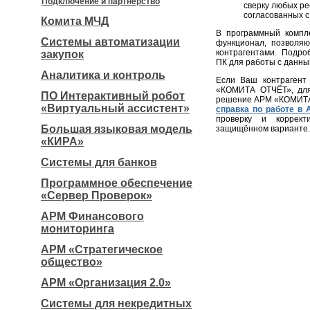
Подключение и партнерство
сверку любых ре
согласованных с
Комита МЧД
В программный комп
Системы автоматизации
функционал, позволя
контрагентами. Подро
закупок
ПК для работы с данны
Аналитика и контроль
Если Ваш контрагент
«КОМИТА ОТЧЁТ», для
ПО Интерактивный робот
решение АРМ «КОМИТА
«Виртуальный ассистент»
справка по работе в
проверку и коррек
Большая языковая модель
защищённом варианте.
«КИРА»
Системы для банков
Программное обеспечение
«Сервер Проверок»
АРМ Финансового
мониторинга
АРМ «Стратегическое
общество»
АРМ «Организация 2.0»
Системы для некредитных