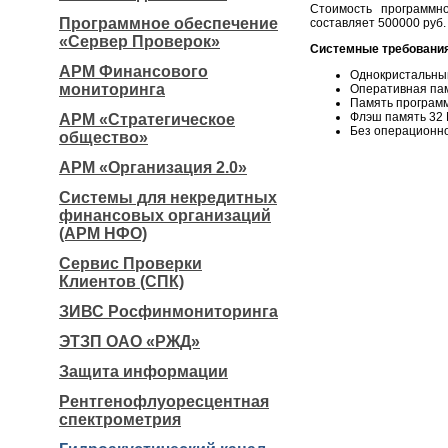
Стоимость программн
Программное обеспечение
составляет 500000 руб.
«Сервер Проверок»
Системные требовани
АРМ Финансового
Однокристальны
мониторинга
Оперативная па
Память программ
Флэш память 32 
АРМ «Стратегическое
Без операционно
общество»
АРМ «Организация 2.0»
Системы для некредитных
финансовых организаций
(АРМ НФО)
Сервис Проверки
Клиентов (СПК)
ЗИВС Росфинмониторинга
ЭТЗП ОАО «РЖД»
Защита информации
Рентгенофлуоресцентная
спектрометрия