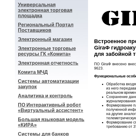
Универсальная
электронная торговая
площадка
Региональный Портал
Поставщиков
Электронный магазин
Встроенное пр
GiraФ гидроаку
Электронные торговые
для забойной 
ресурсы ГК «Комита»
Электронная отчетность
ПО GiraФ внесено вне
9623.
Комита МЧД
Функциональные особ
Системы автоматизации
Обработка входя
закупок
из него передав
реальном времен
Аналитика и контроль
Сохранение данн
журналирования
ПО Интерактивный робот
Формирование па
полученной инфо
«Виртуальный ассистент»
на другие анало
телеметрическую
Большая языковая модель
Формирование с
«КИРА»
требованию от З
Системы для банков