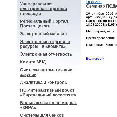
18.10.2016
Универсальная
Семинар ПОД/
электронная торговая
площадка
26 октября 2016 А
организаций – субъ
Региональный Портал
Банка России по ПО
18.08.2016
№ 4105-
Поставщиков
Место проведения: г
Электронный магазин
Время проведения: 1
Электронные торговые
Более подробная ин
ресурсы ГК «Комита»
Электронная отчетность
Все новости
Комита МЧД
Системы автоматизации
закупок
Аналитика и контроль
ПО Интерактивный робот
«Виртуальный ассистент»
Большая языковая модель
«КИРА»
Системы для банков