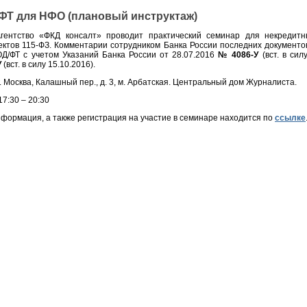
ФТ для НФО (плановый инструктаж)
гентство «ФКД консалт» проводит практический семинар для некредит
ектов 115-ФЗ. Комментарии сотрудником Банка России последних документо
Д/ФТ с учетом Указаний Банка России от 28.07.2016
№ 4086-У
(вст. в силу
У
(вст. в силу 15.10.2016).
. Москва, Калашный пер., д. 3, м. Арбатская. Центральный дом Журналиста.
7:30 – 20:30
формация, а также регистрация на участие в семинаре находится по
ссылке