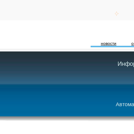
новости
о
Инфор
Автома