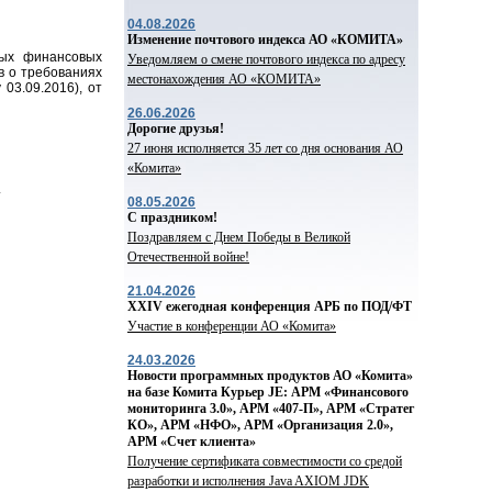
04.08.2026
Изменение почтового индекса АО «КОМИТА»
ных финансовых
Уведомляем о смене почтового индекса по адресу
в о требованиях
местонахождения АО «КОМИТА»
 03.09.2016), от
26.06.2026
Дорогие друзья!
27 июня исполняется 35 лет со дня основания АО
«Комита»
.
08.05.2026
С праздником!
Поздравляем с Днем Победы в Великой
Отечественной войне!
21.04.2026
ХХIV ежегодная конференция АРБ по ПОД/ФТ
Участие в конференции АО «Комита»
24.03.2026
Новости программных продуктов АО «Комита»
на базе Комита Курьер JE: АРМ «Финансового
мониторинга 3.0», АРМ «407-П», АРМ «Стратег
КО», АРМ «НФО», АРМ «Организация 2.0»,
АРМ «Счет клиента»
Получение сертификата совместимости со средой
разработки и исполнения Java AXIOM JDK