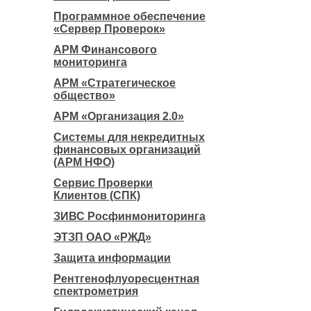
Программное обеспечение
«Сервер Проверок»
АРМ Финансового
мониторинга
АРМ «Стратегическое
общество»
АРМ «Организация 2.0»
Системы для некредитных
финансовых организаций
(АРМ НФО)
Сервис Проверки
Клиентов (СПК)
ЗИВС Росфинмониторинга
ЭТЗП ОАО «РЖД»
Защита информации
Рентгенофлуоресцентная
спектрометрия