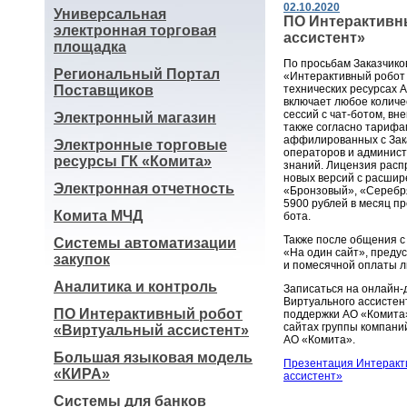
02.10.2020
Универсальная
ПО Интерактивн
электронная торговая
ассистент»
площадка
По просьбам Заказчико
Региональный Портал
«Интерактивный робот
Поставщиков
технических ресурсах 
включает любое колич
сессий с чат-ботом, вн
Электронный магазин
также согласно тарифам
аффилированных с Зака
Электронные торговые
операторов и админист
ресурсы ГК «Комита»
знаний. Лицензия расп
новых версий с расши
Электронная отчетность
«Бронзовый», «Серебр
5900 рублей в месяц п
Комита МЧД
бота.
Также после общения с
Системы автоматизации
«На один сайт», преду
закупок
и помесячной оплаты 
Аналитика и контроль
Записаться на онлайн
Виртуального ассистен
ПО Интерактивный робот
поддержки АО «Комита»
сайтах группы компани
«Виртуальный ассистент»
АО «Комита».
Большая языковая модель
Презентация Интеракт
«КИРА»
ассистент»
Системы для банков