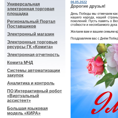
06.05.2022
Универсальная
Дорогие друзья!
электронная торговая
площадка
День Победы мы отмечаем как 
нашего народа, нашей страны
Региональный Портал
поколений. Пусть память о Ве
стойкости и несгибаемого духа
Поставщиков
Желаем вам и вашим семьям кр
Электронный магазин
Поздравляем вас с Днём Побе
Электронные торговые
ресурсы ГК «Комита»
Электронная отчетность
Комита МЧД
Системы автоматизации
закупок
Аналитика и контроль
ПО Интерактивный робот
«Виртуальный
ассистент»
Большая языковая
модель «КИРА»