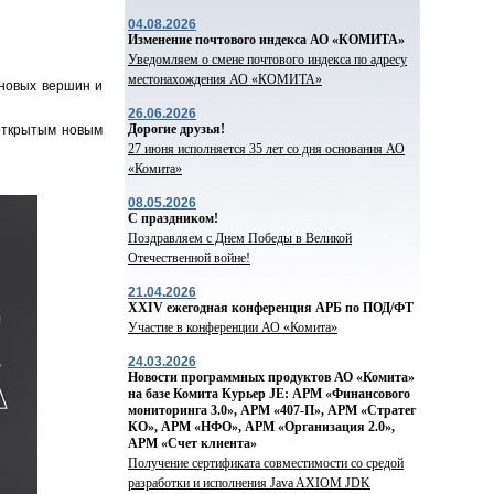
04.08.2026
Изменение почтового индекса АО «КОМИТА»
Уведомляем о смене почтового индекса по адресу
местонахождения АО «КОМИТА»
 новых вершин и
26.06.2026
Дорогие друзья!
открытым новым
27 июня исполняется 35 лет со дня основания АО
«Комита»
08.05.2026
С праздником!
Поздравляем с Днем Победы в Великой
Отечественной войне!
21.04.2026
ХХIV ежегодная конференция АРБ по ПОД/ФТ
Участие в конференции АО «Комита»
24.03.2026
Новости программных продуктов АО «Комита»
на базе Комита Курьер JE: АРМ «Финансового
мониторинга 3.0», АРМ «407-П», АРМ «Стратег
КО», АРМ «НФО», АРМ «Организация 2.0»,
АРМ «Счет клиента»
Получение сертификата совместимости со средой
разработки и исполнения Java AXIOM JDK