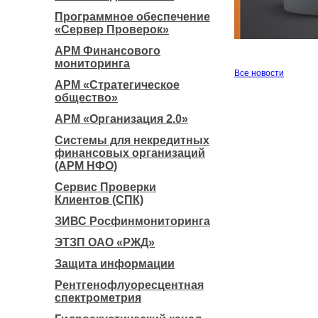
Программное обеспечение
«Сервер Проверок»
АРМ Финансового
мониторинга
Все новости
АРМ «Стратегическое
общество»
АРМ «Организация 2.0»
Системы для некредитных
финансовых организаций
(АРМ НФО)
Сервис Проверки
Клиентов (СПК)
ЗИВС Росфинмониторинга
ЭТЗП ОАО «РЖД»
Защита информации
Рентгенофлуоресцентная
спектрометрия