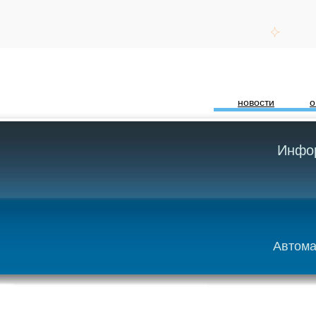
новости
о
Инфор
Автома