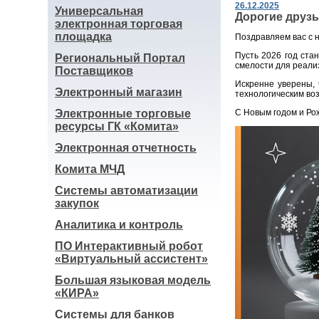
26.12.2025
Универсальная
Дорогие друзь
электронная торговая
площадка
Поздравляем вас с 
Пусть 2026 год ста
Региональный Портал
смелости для реали
Поставщиков
Искренне уверены,
Электронный магазин
технологическим во
Электронные торговые
С Новым годом и Ро
ресурсы ГК «Комита»
Электронная отчетность
Комита МЧД
Системы автоматизации
закупок
Аналитика и контроль
ПО Интерактивный робот
«Виртуальный ассистент»
Большая языковая модель
«КИРА»
Системы для банков