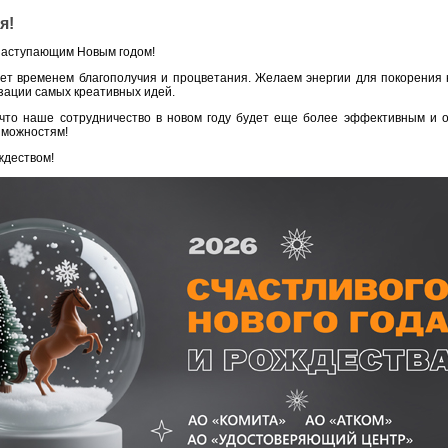
я!
наступающим Новым годом!
нет временем благополучия и процветания. Желаем энергии для покорения
зации самых креативных идей.
 что наше сотрудничество в новом году будет еще более эффективным и 
зможностям!
ждеством!