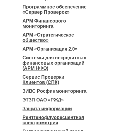
Программное обеспечение
«Сервер Проверок»
АРМ Финансового
мониторинга
АРМ «Стратегическое
общество»
АРМ «Организация 2.0»
Системы для некредитных
финансовых организаций
(АРМ НФО)
Сервис Проверки
Клиентов (СПК)
ЗИВС Росфинмониторинга
ЭТЗП ОАО «РЖД»
Защита информации
Рентгенофлуоресцентная
спектрометрия