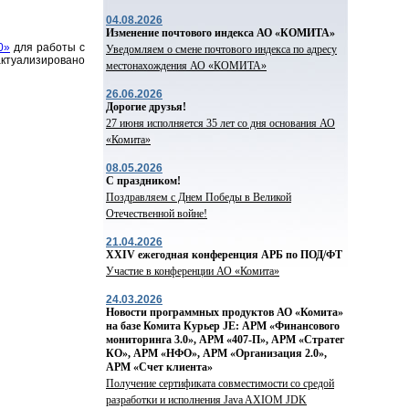
04.08.2026
Изменение почтового индекса АО «КОМИТА»
0»
для работы с
Уведомляем о смене почтового индекса по адресу
ктуализировано
местонахождения АО «КОМИТА»
26.06.2026
Дорогие друзья!
27 июня исполняется 35 лет со дня основания АО
«Комита»
08.05.2026
С праздником!
Поздравляем с Днем Победы в Великой
Отечественной войне!
21.04.2026
ХХIV ежегодная конференция АРБ по ПОД/ФТ
Участие в конференции АО «Комита»
24.03.2026
Новости программных продуктов АО «Комита»
на базе Комита Курьер JE: АРМ «Финансового
мониторинга 3.0», АРМ «407-П», АРМ «Стратег
КО», АРМ «НФО», АРМ «Организация 2.0»,
АРМ «Счет клиента»
Получение сертификата совместимости со средой
разработки и исполнения Java AXIOM JDK