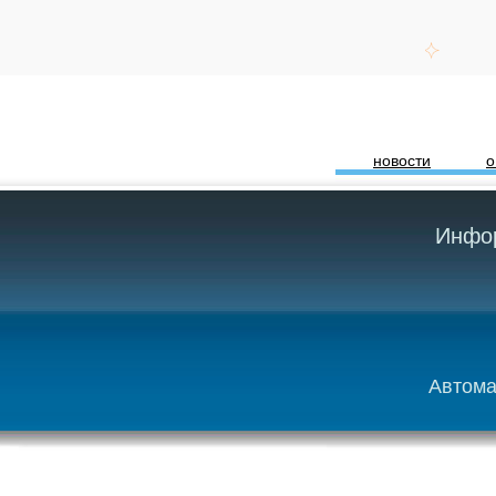
новости
о
Инфор
Автома