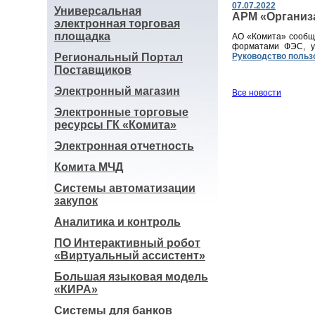
07.07.2022
Универсальная
АРМ «Организа
электронная торговая
площадка
АО «Комита» сообща
форматами ФЭС, ут
Региональный Портал
Руководство польз
Поставщиков
Электронный магазин
Все новости
Электронные торговые
ресурсы ГК «Комита»
Электронная отчетность
Комита МЧД
Системы автоматизации
закупок
Аналитика и контроль
ПО Интерактивный робот
«Виртуальный ассистент»
Большая языковая модель
«КИРА»
Системы для банков